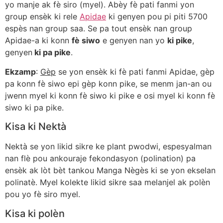
yo manje ak fè siro (myel). Abèy fè pati fanmi yon
group ensèk ki rele
Apidae
ki genyen pou pi piti 5700
espès nan group saa. Se pa tout ensèk nan group
Apidae-a ki konn
fè siwo
e genyen nan yo
ki pike
,
genyen
k
i pa pike
.
Ekzamp
:
Gèp
se yon ensèk ki fè pati fanmi Apidae, gèp
pa konn fè siwo epi gèp konn pike, se menm jan-an ou
jwenn myel ki konn fè siwo ki pike e osi myel ki konn fè
siwo ki pa pike.
Kisa ki Nektà
Nektà se yon likid sikre ke plant pwodwi, espesyalman
nan flè pou ankouraje fekondasyon (polination) pa
ensèk ak lòt bèt tankou Manga Nègès ki se yon ekselan
polinatè. Myel kolekte likid sikre saa melanjel ak polèn
pou yo fè siro myel.
Kisa ki polèn