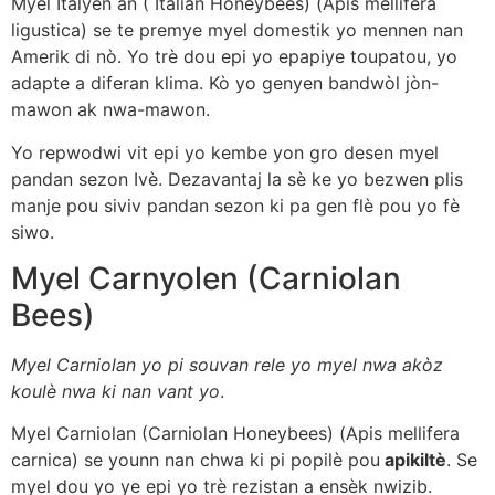
Myel Italyen an ( Italian Honeybees) (Apis mellifera
ligustica) se te premye myel domestik yo mennen nan
Amerik di nò. Yo trè dou epi yo epapiye toupatou, yo
adapte a diferan klima. Kò yo genyen bandwòl jòn-
mawon ak nwa-mawon.
Yo repwodwi vit epi yo kembe yon gro desen myel
pandan sezon Ivè. Dezavantaj la sè ke yo bezwen plis
manje pou siviv pandan sezon ki pa gen flè pou yo fè
siwo.
Myel Carnyolen (Carniolan
Bees)
Myel Carniolan yo pi souvan rele yo myel nwa akòz
koulè nwa ki nan vant yo
.
Myel Carniolan (Carniolan Honeybees) (Apis mellifera
carnica) se younn nan chwa ki pi popilè pou
apikiltè
. Se
myel dou yo ye epi yo trè rezistan a ensèk nwizib.