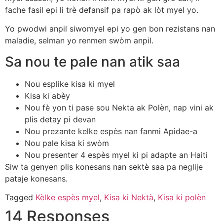
fache fasil epi li trè defansif pa rapò ak lòt myel yo.
Yo pwodwi anpil siwomyel epi yo gen bon rezistans nan
maladie, selman yo renmen swòm anpil.
Sa nou te pale nan atik saa
Nou esplike kisa ki myel
Kisa ki abèy
Nou fè yon ti pase sou Nekta ak Polèn, nap vini ak
plis detay pi devan
Nou prezante kelke espès nan fanmi Apidae-a
Nou pale kisa ki swòm
Nou presenter 4 espès myel ki pi adapte an Haiti
Siw ta genyen plis konesans nan sektè saa pa neglije
pataje konesans.
Tagged
Kèlke espès myel
,
Kisa ki Nektà
,
Kisa ki polèn
14 Responses