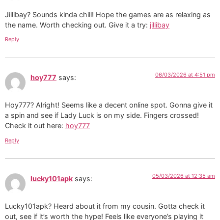
Jillibay? Sounds kinda chill! Hope the games are as relaxing as
the name. Worth checking out. Give it a try:
jillibay
Reply
06/03/2026 at 4:51 pm
hoy777
says:
Hoy777? Alright! Seems like a decent online spot. Gonna give it
a spin and see if Lady Luck is on my side. Fingers crossed!
Check it out here:
hoy777
Reply
05/03/2026 at 12:35 am
lucky101apk
says:
Lucky101apk? Heard about it from my cousin. Gotta check it
out, see if it’s worth the hype! Feels like everyone’s playing it