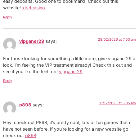
easy deposits. Good one to bookmark!. Check out this
website!
xbetcasino
Reply
28/02/2026 at 7:53 am
vipganer29
says:
For those looking for something a little more, give vipganer29 a
look. I’m feeling the VIP treatment already! Check this out and
see if you like the feel too!
vipganer29
Reply
31/12/2025 at 5:05 am
p898
says:
Hey, check out P898, it’s pretty cool, lots of fun games that i
have not seen before. If you’re looking for a new website go
check out
p898
!