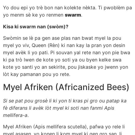
Yo dou epi yo trè bon nan kolekte nèkta. Ti pwoblèm pa
yo menm sè ke yo renmen
swarm
.
Kisa ki swarm nan (swòm)?
Swòmin se lè pa gen ase plas nan bwat myel la pou
myel yo viv, Queen (Rèn) ki nan kay la pran yon desin
myel avèk li yo pati. Pi souvan yal rete nan yon pie bwa
ki pa trò lwen de kote yo soti ya ou byen kelke swa
kote yo santi yo an sekirite, pou jiskaske yo jwenn yon
lòt kay pamanan pou yo rete.
Myel Afriken (Africanized Bees)
Si se pat pou grosè li ki yon ti kras pi gro ou patap ka
fè diferans li avèk lòt myel ki soti nan fanmi Apis
mellifera-a
.
Myel Afriken (Apis mellifera scutella), pafwa yo rele li
myel asasen, yo konen li kom myel ki gen gro san, li