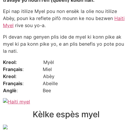
Epi nap itilize Myel pou non ensèk la olie nou itilize
Abèy, poun ka reflete pifò mounn ke nou bezwen
Haiti
Myel
rive sou yo-a.
Pi devan nap genyen plis ide de myel ki konn pike ak
myel ki pa konn pike yo, e an plis benefis yo pote pou
la nati.
Kreol:
Myèl
Français
: Miel
Kreol
: Abèy
Français
: Abeille
Anglè
: Bee
Kèlke espès myel