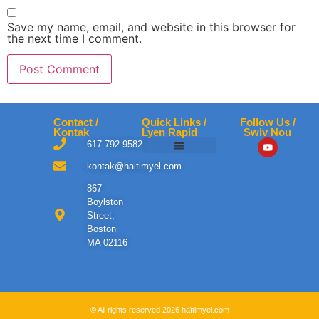
Save my name, email, and website in this browser for
the next time I comment.
Contact /
Quick Links /
Follow Us /
Kontak
Lyen Rapid
Swiv Nou
617.792.9582
Contact Us | Kontakte Nou
Leson Yo | Courses
Kont Mwen | My Account
Apwopo | About Haiti Myel
Polisi Konfidansyèl | Privacy Policy
Donate | Kontribye
HaitiMyel Disclaimer
kontak@haitimyel.com
867
Boylston
Street,
Boston
MA 02116
© All rights reserved 2026 haïtimyel.com