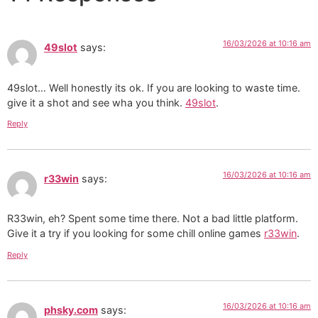
16/03/2026 at 10:16 am
49slot
says:
49slot… Well honestly its ok. If you are looking to waste time.
give it a shot and see wha you think.
49slot
.
Reply
16/03/2026 at 10:16 am
r33win
says:
R33win, eh? Spent some time there. Not a bad little platform.
Give it a try if you looking for some chill online games
r33win
.
Reply
16/03/2026 at 10:16 am
phsky.com
says: