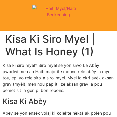
Kisa Ki Siro Myel |
What Is Honey (1)
Kisa ki siro myel? Siro myel se yon siwo ke Abèy
pwodwi men an Haiti majorite mounn rele abèy la myel
tou, epi yo rele siro-a siro-myel. Myel la ekri avèk aksan
grav (myèl), men nou pap itilize aksan grav la pou
pèmèt sit la gen pi bon repons.
Kisa Ki Abèy
Abèy se yon ensèk volaj ki kolekte nèktà ak polèn pou