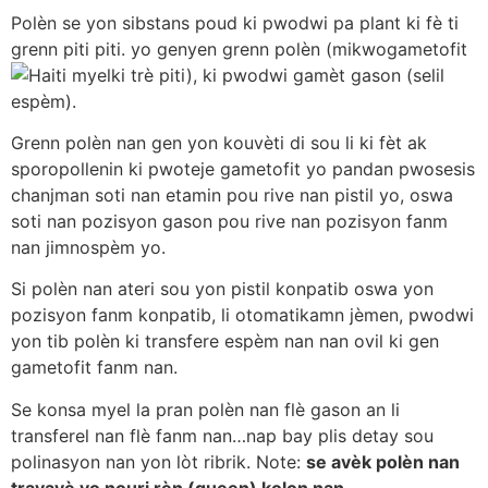
Polèn se yon sibstans poud ki pwodwi pa plant ki fè ti
grenn piti piti. yo genyen grenn polèn (mikwogametofit
ki trè piti), ki pwodwi gamèt gason (selil
espèm).
Grenn polèn nan gen yon kouvèti di sou li ki fèt ak
sporopollenin ki pwoteje gametofit yo pandan pwosesis
chanjman soti nan etamin pou rive nan pistil yo, oswa
soti nan pozisyon gason pou rive nan pozisyon fanm
nan jimnospèm yo.
Si polèn nan ateri sou yon pistil konpatib oswa yon
pozisyon fanm konpatib, li otomatikamn jèmen, pwodwi
yon tib polèn ki transfere espèm nan nan ovil ki gen
gametofit fanm nan.
Se konsa myel la pran polèn nan flè gason an li
transferel nan flè fanm nan…nap bay plis detay sou
polinasyon nan yon lòt ribrik. Note:
se avèk polèn nan
travayè yo nouri rèn (queen) kolon nan.