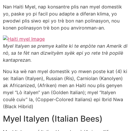
Nan Haiti Myel, nap konsantre plis nan myel domestik
yo, paske yo pi facil pou adapte a diferan klima, yo
pwodwi plis siwo epi yo trè bon nan polinasyon, nou
konen polinasyon trè bon pou anvironman-an.
Myel Italyen se premye kalite ki te enpòte nan Amerik di
nò, sa te fèt nan dizwityèm syèk epi yo rete trè popilè
kantaprezan.
Nou ka wè nan myel domestik yo mwen poste kat (4) ki
se: Italian (Italyen), Russian (Ris), Carniolan (Kanolyen)
ak Africanized, (Afriken) men an Haiti nou plis genyen
myel “Lò italyen” yan (Golden Italian); myel “Italyen
coulè cuiv” la, (Copper-Colored Italians) epi Ibrid Nwa
(Black Hibrid)
Myel Italyen (Italian Bees)