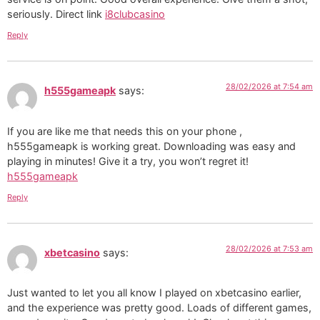
seriously. Direct link
i8clubcasino
Reply
28/02/2026 at 7:54 am
h555gameapk
says:
If you are like me that needs this on your phone ,
h555gameapk is working great. Downloading was easy and
playing in minutes! Give it a try, you won’t regret it!
h555gameapk
Reply
28/02/2026 at 7:53 am
xbetcasino
says:
Just wanted to let you all know I played on xbetcasino earlier,
and the experience was pretty good. Loads of different games,