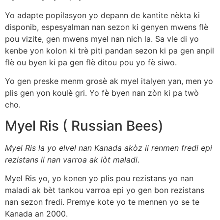
Yo adapte popilasyon yo depann de kantite nèkta ki
disponib, espesyalman nan sezon ki genyen mwens flè
pou vizite, gen mwens myel nan nich la. Sa vle di yo
kenbe yon kolon ki trè piti pandan sezon ki pa gen anpil
flè ou byen ki pa gen flè ditou pou yo fè siwo.
Yo gen preske menm grosè ak myel italyen yan, men yo
plis gen yon koulè gri. Yo fè byen nan zòn ki pa twò
cho.
Myel Ris ( Russian Bees)
Myel Ris la yo elvel nan Kanada akòz li renmen fredi epi
rezistans li nan varroa ak lòt maladi
.
Myel Ris yo, yo konen yo plis pou rezistans yo nan
maladi ak bèt tankou varroa epi yo gen bon rezistans
nan sezon fredi. Premye kote yo te mennen yo se te
Kanada an 2000.