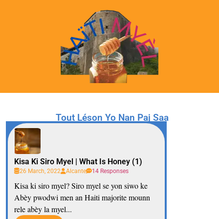
Tout Léson Yo Nan Paj Saa
Kisa Ki Siro Myel | What Is Honey (1)
26 March, 2022
Alcante
14 Responses
Kisa ki siro myel? Siro myel se yon siwo ke
Abèy pwodwi men an Haiti majorite mounn
rele abèy la myel...