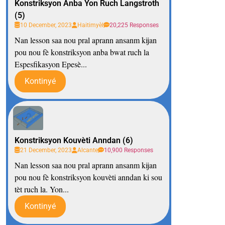
Konstriksyon Anba Yon Ruch Langstroth
(5)
10 December, 2023
Haitimyèl
20,225 Responses
Nan lesson saa nou pral aprann ansanm kijan
pou nou fè konstriksyon anba bwat ruch la
Espesfikasyon Epesè...
Kontinyé
Konstriksyon Kouvèti Anndan (6)
21 December, 2023
Alcante
10,900 Responses
Nan lesson saa nou pral aprann ansanm kijan
pou nou fè konstriksyon kouvèti anndan ki sou
tèt ruch la. Yon...
Kontinyé