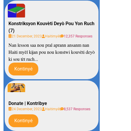
Konstriksyon Kouvèti Deyò Pou Yon Ruch
(7)
21 December, 2023
Haitimyèl
12,357 Responses
Nan lesson saa nou pral aprann ansanm nan
Haiti myèl kijan pou nou konstwi kouvèti deyò
ki sou tèt ruch...
Kontinyé
Donate | Kontribye
24 December, 2023
Haitimyèl
8,537 Responses
Kontinyé