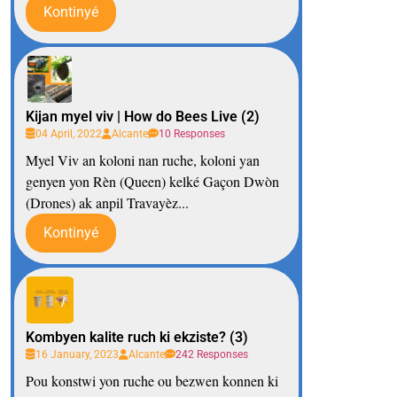
Kontinyé
Kijan myel viv | How do Bees Live (2)
04 April, 2022
Alcante
10 Responses
Myel Viv an koloni nan ruche, koloni yan
genyen yon Rèn (Queen) kelké Gaçon Dwòn
(Drones) ak anpil Travayèz...
Kontinyé
Kombyen kalite ruch ki ekziste? (3)
16 January, 2023
Alcante
242 Responses
Pou konstwi yon ruche ou bezwen konnen ki