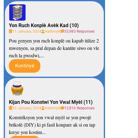
Yon Ruch Konplè Avèk Kad (10)
11 January, 2024
Haitimyèl
33,983 Responses
Pou genyen yon ruch konplè ou kapab itilize 2
mwenyen, sa pral depan de kantite siwo ou vle
ruch la pwodwi,...
Kontinyé
Kijan Pou Konstwi Yon Vwal Myèl (11)
13 January, 2024
Haitimyèl
12,816 Responses
Konstriksyon yon vwal myèl se yon pwojè
brikolè (DIY) ki pi fasil konpare ak si ou tap
kreye yon kostim...