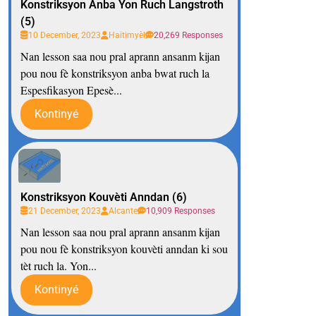
Konstriksyon Anba Yon Ruch Langstroth
(5)
10 December, 2023
Haitimyèl
20,269 Responses
Nan lesson saa nou pral aprann ansanm kijan
pou nou fè konstriksyon anba bwat ruch la
Espesfikasyon Epesè...
Kontinyé
Konstriksyon Kouvèti Anndan (6)
21 December, 2023
Alcante
10,909 Responses
Nan lesson saa nou pral aprann ansanm kijan
pou nou fè konstriksyon kouvèti anndan ki sou
tèt ruch la. Yon...
Kontinyé