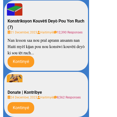
Konstriksyon Kouvèti Deyò Pou Yon Ruch
(7)
21 December, 2023
Haitimyèl
12,390 Responses
Nan lesson saa nou pral aprann ansanm nan
Haiti myèl kijan pou nou konstwi kouvèti deyò
ki sou tèt ruch...
Kontinyé
Donate | Kontribye
24 December, 2023
Haitimyèl
8,562 Responses
Kontinyé