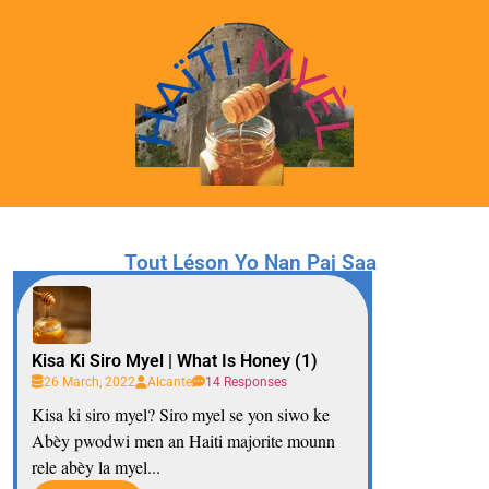
Tout Léson Yo Nan Paj Saa
Kisa Ki Siro Myel | What Is Honey (1)
26 March, 2022
Alcante
14 Responses
Kisa ki siro myel? Siro myel se yon siwo ke
Abèy pwodwi men an Haiti majorite mounn
rele abèy la myel...