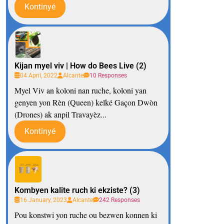
Kontinyé
Kijan myel viv | How do Bees Live (2)
04 April, 2022
Alcante
10 Responses
Myel Viv an koloni nan ruche, koloni yan
genyen yon Rèn (Queen) kelké Gaçon Dwòn
(Drones) ak anpil Travayèz...
Kontinyé
Kombyen kalite ruch ki ekziste? (3)
16 January, 2023
Alcante
242 Responses
Pou konstwi yon ruche ou bezwen konnen ki