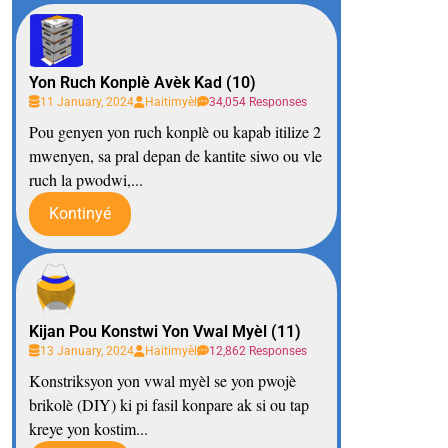
Yon Ruch Konplè Avèk Kad (10)
11 January, 2024
Haitimyèl
34,054 Responses
Pou genyen yon ruch konplè ou kapab itilize 2
mwenyen, sa pral depan de kantite siwo ou vle
ruch la pwodwi,...
Kontinyé
Kijan Pou Konstwi Yon Vwal Myèl (11)
13 January, 2024
Haitimyèl
12,862 Responses
Konstriksyon yon vwal myèl se yon pwojè
brikolè (DIY) ki pi fasil konpare ak si ou tap
kreye yon kostim...