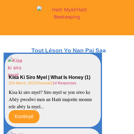
Tout Léson Yo Nan Paj Saa
Kisa Ki Siro Myel | What Is Honey (1)
26 March, 2022
Alcante
14 Responses
Kisa ki siro myel? Siro myel se yon siwo ke
Abèy pwodwi men an Haiti majorite mounn
rele abèy la myel...
Kontinyé