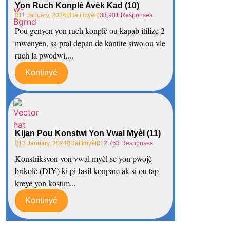
Yon Ruch Konplè Avèk Kad (10)
11 January, 2024
Haitimyèl
33,901 Responses
Pou genyen yon ruch konplè ou kapab itilize 2
mwenyen, sa pral depan de kantite siwo ou vle
ruch la pwodwi,...
Kontinyé
Kijan Pou Konstwi Yon Vwal Myèl (11)
13 January, 2024
Haitimyèl
12,763 Responses
Konstriksyon yon vwal myèl se yon pwojè
brikolè (DIY) ki pi fasil konpare ak si ou tap
kreye yon kostim...
Kontinyé