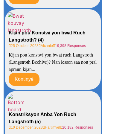
Kijan pou Konstwi yon bwat Ruch
Langstroth? (4)
25 October, 2023
Alcante
19,398 Responses
Kijan pou konstwi yon bwat ruch Langstroth
(Langstroth Beehive)? Nan lesson saa nou pral
aprann kijan...
Kontinyé
Konstriksyon Anba Yon Ruch
Langstroth (5)
10 December, 2023
Haitimyèl
20,182 Responses