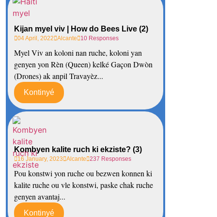
Kijan myel viv | How do Bees Live (2)
04 April, 2022
Alcante
10 Responses
Myel Viv an koloni nan ruche, koloni yan
genyen yon Rèn (Queen) kelké Gaçon Dwòn
(Drones) ak anpil Travayèz...
Kontinyé
Kombyen kalite ruch ki ekziste? (3)
16 January, 2023
Alcante
237 Responses
Pou konstwi yon ruche ou bezwen konnen ki
kalite ruche ou vle konstwi, paske chak ruche
genyen avantaj...
Kontinyé