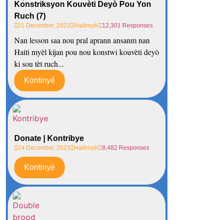
Konstriksyon Kouvèti Deyò Pou Yon
Ruch (7)
21 December, 2023
Haitimyèl
12,301 Responses
Nan lesson saa nou pral aprann ansanm nan
Haiti myèl kijan pou nou konstwi kouvèti deyò
ki sou tèt ruch...
Kontinyé
Donate | Kontribye
24 December, 2023
Haitimyèl
8,482 Responses
Kontinyé