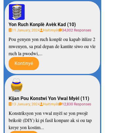
Yon Ruch Konplè Avèk Kad (10)
11 January, 2024
Haitimyèl
34,002 Responses
Pou genyen yon ruch konplè ou kapab itilize 2
mwenyen, sa pral depan de kantite siwo ou vle
ruch la pwodwi,...
Kontinyé
Kijan Pou Konstwi Yon Vwal Myèl (11)
13 January, 2024
Haitimyèl
12,830 Responses
Konstriksyon yon vwal myèl se yon pwojè
brikolè (DIY) ki pi fasil konpare ak si ou tap
kreye yon kostim...