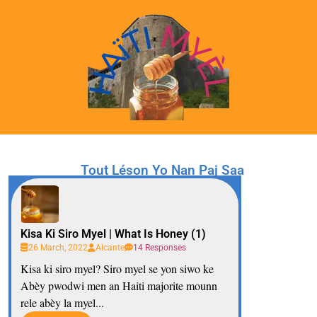
Tout Léson Yo Nan Paj Saa
Kisa Ki Siro Myel | What Is Honey (1)
26 March, 2022
Alcante
14 Responses
Kisa ki siro myel? Siro myel se yon siwo ke
Abèy pwodwi men an Haiti majorite mounn
rele abèy la myel...