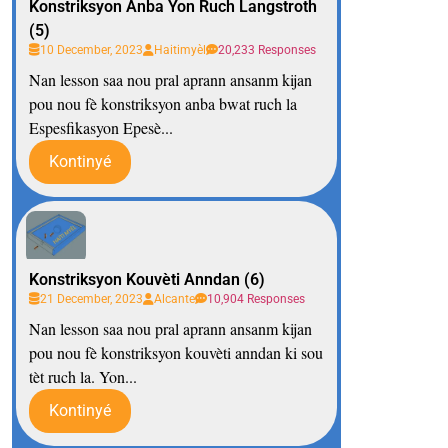
Konstriksyon Anba Yon Ruch Langstroth
(5)
10 December, 2023
Haitimyèl
20,233 Responses
Nan lesson saa nou pral aprann ansanm kijan
pou nou fè konstriksyon anba bwat ruch la
Espesfikasyon Epesè...
Kontinyé
Konstriksyon Kouvèti Anndan (6)
21 December, 2023
Alcante
10,904 Responses
Nan lesson saa nou pral aprann ansanm kijan
pou nou fè konstriksyon kouvèti anndan ki sou
tèt ruch la. Yon...
Kontinyé