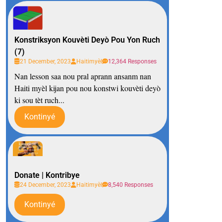
Konstriksyon Kouvèti Deyò Pou Yon Ruch
(7)
21 December, 2023
Haitimyèl
12,364 Responses
Nan lesson saa nou pral aprann ansanm nan
Haiti myèl kijan pou nou konstwi kouvèti deyò
ki sou tèt ruch...
Kontinyé
Donate | Kontribye
24 December, 2023
Haitimyèl
8,540 Responses
Kontinyé