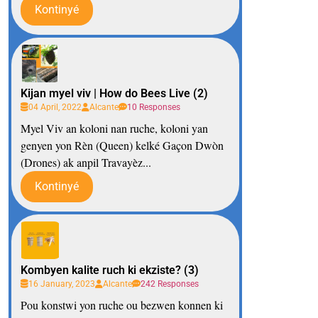
Kontinyé
Kijan myel viv | How do Bees Live (2)
04 April, 2022
Alcante
10 Responses
Myel Viv an koloni nan ruche, koloni yan
genyen yon Rèn (Queen) kelké Gaçon Dwòn
(Drones) ak anpil Travayèz...
Kontinyé
Kombyen kalite ruch ki ekziste? (3)
16 January, 2023
Alcante
242 Responses
Pou konstwi yon ruche ou bezwen konnen ki