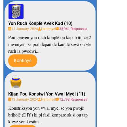
Yon Ruch Konplè Avèk Kad (10)
11 January, 2024
Haitimyèl
33,941 Responses
Pou genyen yon ruch konplè ou kapab itilize 2
mwenyen, sa pral depan de kantite siwo ou vle
ruch la pwodwi,...
Kontinyé
Kijan Pou Konstwi Yon Vwal Myèl (11)
13 January, 2024
Haitimyèl
12,793 Responses
Konstriksyon yon vwal myèl se yon pwojè
brikolè (DIY) ki pi fasil konpare ak si ou tap
kreye yon kostim...