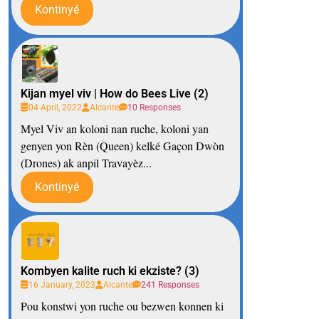
Kontinyé
Kijan myel viv | How do Bees Live (2)
04 April, 2022
Alcante
10 Responses
Myel Viv an koloni nan ruche, koloni yan
genyen yon Rèn (Queen) kelké Gaçon Dwòn
(Drones) ak anpil Travayèz...
Kontinyé
Kombyen kalite ruch ki ekziste? (3)
16 January, 2023
Alcante
241 Responses
Pou konstwi yon ruche ou bezwen konnen ki