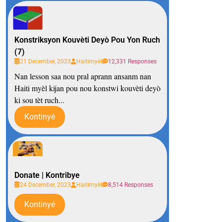
Konstriksyon Kouvèti Deyò Pou Yon Ruch
(7)
21 December, 2023
Haitimyèl
12,331 Responses
Nan lesson saa nou pral aprann ansanm nan
Haiti myèl kijan pou nou konstwi kouvèti deyò
ki sou tèt ruch...
Kontinyé
Donate | Kontribye
24 December, 2023
Haitimyèl
8,514 Responses
Kontinyé