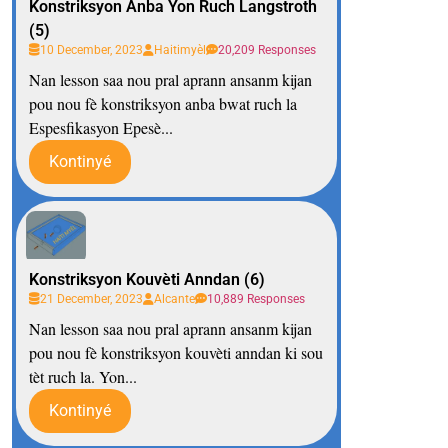
Konstriksyon Anba Yon Ruch Langstroth
(5)
10 December, 2023
Haitimyèl
20,209 Responses
Nan lesson saa nou pral aprann ansanm kijan
pou nou fè konstriksyon anba bwat ruch la
Espesfikasyon Epesè...
Kontinyé
Konstriksyon Kouvèti Anndan (6)
21 December, 2023
Alcante
10,889 Responses
Nan lesson saa nou pral aprann ansanm kijan
pou nou fè konstriksyon kouvèti anndan ki sou
tèt ruch la. Yon...
Kontinyé