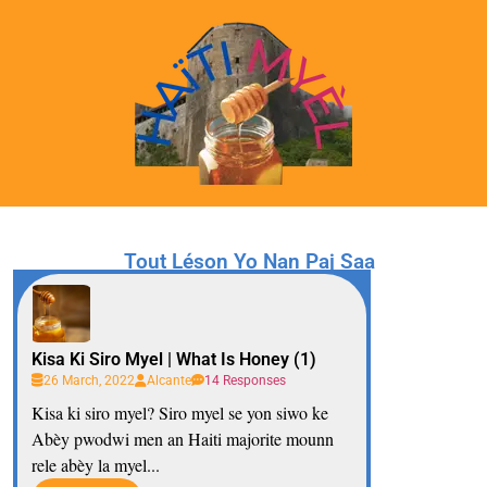
Tout Léson Yo Nan Paj Saa
Kisa Ki Siro Myel | What Is Honey (1)
26 March, 2022
Alcante
14 Responses
Kisa ki siro myel? Siro myel se yon siwo ke
Abèy pwodwi men an Haiti majorite mounn
rele abèy la myel...