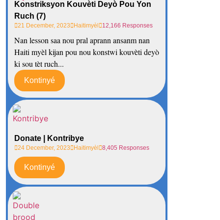
Konstriksyon Kouvèti Deyò Pou Yon
Ruch (7)
21 December, 2023
Haitimyèl
12,166 Responses
Nan lesson saa nou pral aprann ansanm nan
Haiti myèl kijan pou nou konstwi kouvèti deyò
ki sou tèt ruch...
Kontinyé
Donate | Kontribye
24 December, 2023
Haitimyèl
8,405 Responses
Kontinyé