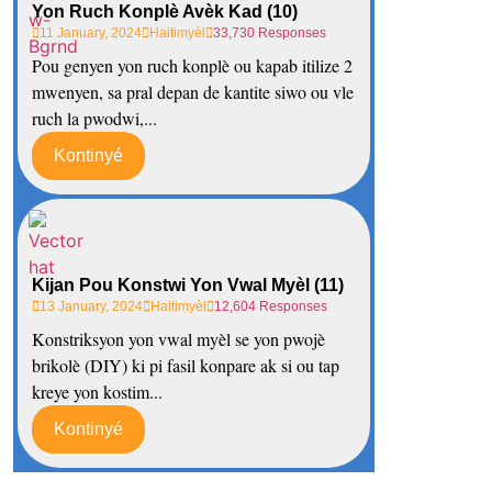
Yon Ruch Konplè Avèk Kad (10)
11 January, 2024
Haitimyèl
33,730 Responses
Pou genyen yon ruch konplè ou kapab itilize 2
mwenyen, sa pral depan de kantite siwo ou vle
ruch la pwodwi,...
Kontinyé
Kijan Pou Konstwi Yon Vwal Myèl (11)
13 January, 2024
Haitimyèl
12,604 Responses
Konstriksyon yon vwal myèl se yon pwojè
brikolè (DIY) ki pi fasil konpare ak si ou tap
kreye yon kostim...
Kontinyé