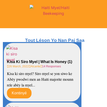
Tout Léson Yo Nan Paj Saa
Kisa Ki Siro Myel | What Is Honey (1)
26 March, 2022
Alcante
14 Responses
Kisa ki siro myel? Siro myel se yon siwo ke
Abèy pwodwi men an Haiti majorite mounn
rele abèy la myel...
Kontinyé