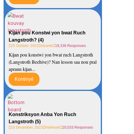
Kijan pou Konstwi yon bwat Ruch
Langstroth? (4)
25 October, 2023
Alcante
19,336 Responses
Kijan pou konstwi yon bwat ruch Langstroth
(Langstroth Beehive)? Nan lesson saa nou pral
aprann kijan...
Kontinyé
Konstriksyon Anba Yon Ruch
Langstroth (5)
10 December, 2023
Haitimyèl
20,033 Responses