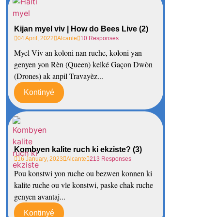
Kijan myel viv | How do Bees Live (2)
04 April, 2022
Alcante
10 Responses
Myel Viv an koloni nan ruche, koloni yan
genyen yon Rèn (Queen) kelké Gaçon Dwòn
(Drones) ak anpil Travayèz...
Kontinyé
Kombyen kalite ruch ki ekziste? (3)
16 January, 2023
Alcante
213 Responses
Pou konstwi yon ruche ou bezwen konnen ki
kalite ruche ou vle konstwi, paske chak ruche
genyen avantaj...
Kontinyé